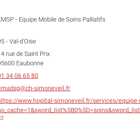
EMSP - Equipe Mobile de Soins Palliatifs
95 - Val-d'Oise
14 rue de Saint Prix
95600 Eaubonne
01 34 06 65 80
emadsp@ch-simoneveil.fr
https://www.hopital-simoneveil.fr/services/equipe
no_cache=1&sword_list%5B0%5D=soins&sword_lis