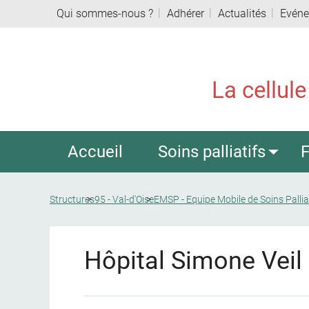
Qui sommes-nous ?
Adhérer
Actualités
Evén
La cellule
Accueil
Soins palliatifs
F
Structures
95 - Val-d'Oise
EMSP - Equipe Mobile de Soins Pallia
Hôpital Simone Veil