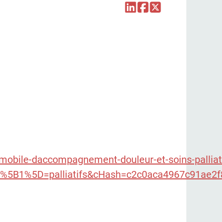
-mobile-daccompagnement-douleur-et-soins-palliat
t%5B1%5D=palliatifs&cHash=c2c0aca4967c91ae2