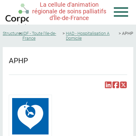
La cellule d'animation
régionale de soins palliatifs
d'Île-de-France
Structures
IDF - Toute l'Ile-de-
HAD - Hospitalisation A
APHP
France
Domicile
APHP