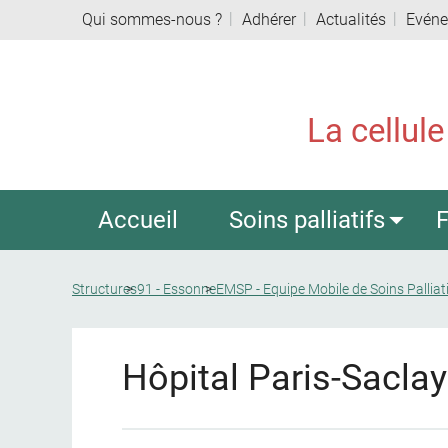
Qui sommes-nous ?
Adhérer
Actualités
Evén
La cellule
Accueil
Soins palliatifs
F
Structures
91 - Essonne
EMSP - Equipe Mobile de Soins Palliat
Hôpital Paris-Sacla